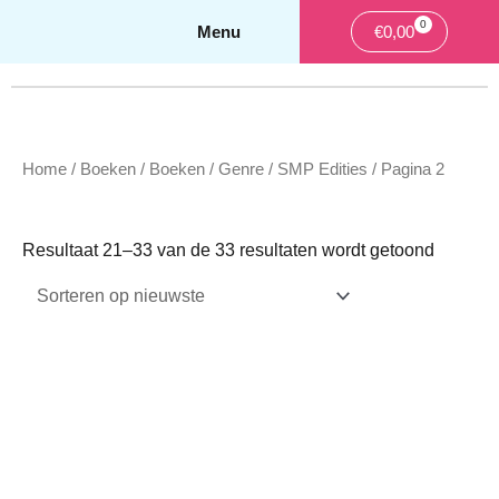
0
Winkelwag
€
0,00
Home
/
Boeken
/
Boeken
/
Genre
/
SMP Edities
/ Pagina 2
Gesorte
op
Resultaat 21–33 van de 33 resultaten wordt getoond
nieuwst