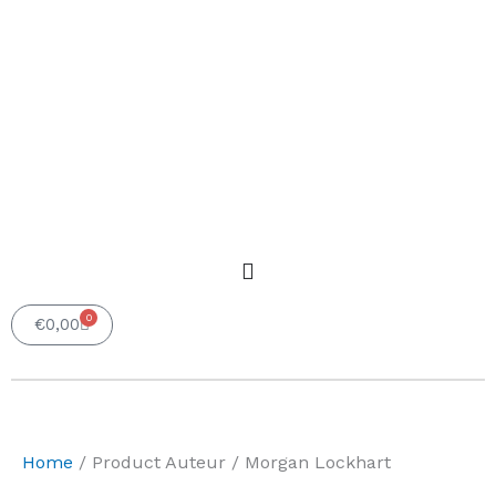
0
Winkelwagen
€
0,00
Home
/ Product Auteur / Morgan Lockhart