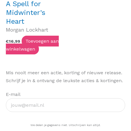
A Spell for
Midwinter’s
Heart
Morgan Lockhart
Toevoegen aan
€
16,99
winkelwagen
Mis nooit meer een actie, korting of nieuwe release.
Schrijf je in & ontvang de leukste acties & kortingen.
E-mail
Ja, hou me op de hoogte >
We delen je gegevens niet. Uitschrijven kan altijd.