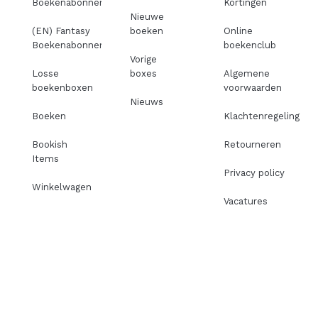
Boekenabonnement
Kortingen
Nieuwe
(EN) Fantasy
boeken
Online
Boekenabonnement
boekenclub
Vorige
Losse
boxes
Algemene
boekenboxen
voorwaarden
Nieuws
Boeken
Klachtenregeling
Bookish
Retourneren
Items
Privacy policy
Winkelwagen
Vacatures
I
F
T
P