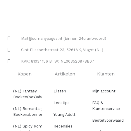
Mail@somanypages.nl (binnen 24u antwoord)
Sint Elisabethstraat 23, 5261 VK, Vught (NL)
KVK: 81034156 BTW: NL003520978B07
Kopen
Artikelen
Klanten
(NL) Fantasy
Lijsten
Mijn account
Boeken(box)abonnement
Leestips
FAQ &
(NL) Romantasy
Klantenservice
Boekenabonnement
Young Adult
Bestelvoorwaarden
(NL) Spicy Romance
Recensies