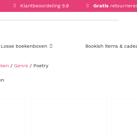
Klantbeoordeling 9.8
Gratis
retournere
Open Losse boekenboxen
Losse boekenboxen
Bookish items & cade
eken
/
Genre
/ Poetry
Gesorteerd
en
op
nieuwste