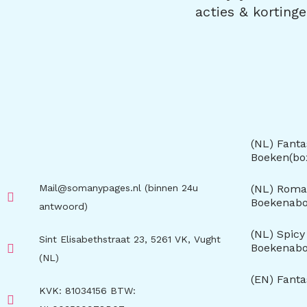
acties & kortinge
(NL) Fanta
Boeken(b
Mail@somanypages.nl (binnen 24u
(NL) Roma
Boekenab
antwoord)
(NL) Spic
Sint Elisabethstraat 23, 5261 VK, Vught
Boekenab
(NL)
(EN) Fant
KVK: 81034156 BTW: