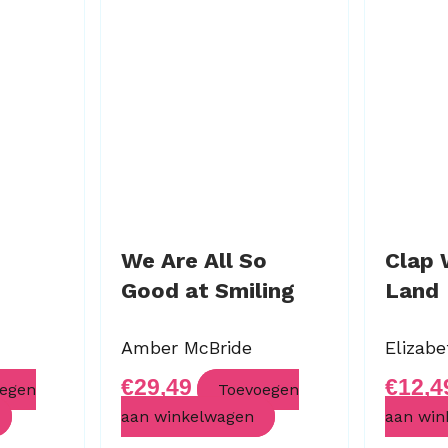
We Are All So
Clap 
Good at Smiling
Land
Amber McBride
Elizab
€
29,49
€
12,4
egen
Toevoegen
aan winkelwagen
aan win