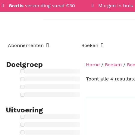
Gratis
verzending vanaf €50
Morgen in huis
Open Abonnementen
Open Boeken
Abonnementen
Boeken
Doelgroep
Home
/
Boeken
/
Bo
Toont alle 4 resultat
Uitvoering