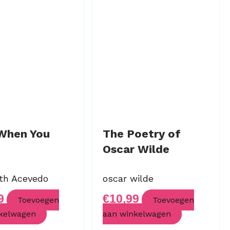
When You
The Poetry of
Oscar Wilde
eth Acevedo
oscar wilde
9
€
10,99
Toevoegen
Toevoegen
kelwagen
aan winkelwagen