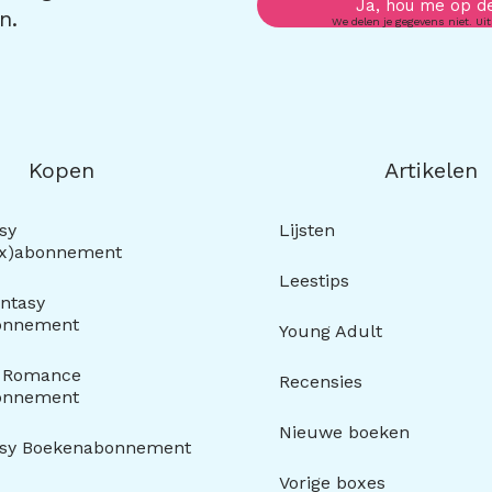
Ja, hou me op d
n.
We delen je gegevens niet. Uit
Kopen
Artikelen
sy
Lijsten
ox)abonnement
Leestips
ntasy
onnement
Young Adult
y Romance
Recensies
onnement
Nieuwe boeken
asy Boekenabonnement
Vorige boxes