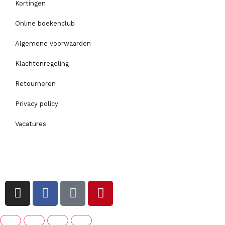
Kortingen
Online boekenclub
Algemene voorwaarden
Klachtenregeling
Retourneren
Privacy policy
Vacatures
I
F
T
P
n
a
i
i
s
c
k
n
t
e
t
t