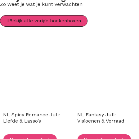
Zo weet je wat je kunt verwachten
Bekijk alle vorige boekenboxen
P
P
P
P
P
P
a
a
a
a
a
a
g
g
g
g
g
g
i
i
i
i
i
i
n
n
n
n
n
n
a
a
a
a
a
a
NL Spicy Romance Juli:
NL Fantasy Juli:
Liefde & Lasso’s
Visioenen & Verraad