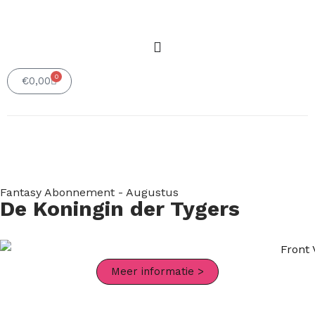
0
Winkelwagen
€
0,00
Fantasy Abonnement - Augustus
De Koningin der Tygers
Meer informatie >