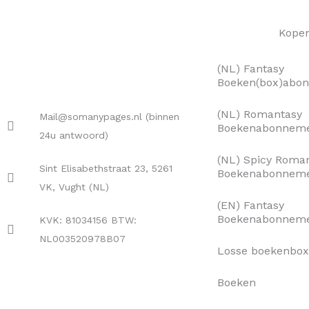
Kope
(NL) Fantasy
Boeken(box)abo
(NL) Romantasy
Mail@somanypages.nl (binnen
Boekenabonnem
24u antwoord)
(NL) Spicy Roma
Sint Elisabethstraat 23, 5261
Boekenabonnem
VK, Vught (NL)
(EN) Fantasy
Boekenabonnem
KVK: 81034156 BTW:
NL003520978B07
Losse boekenbo
Boeken