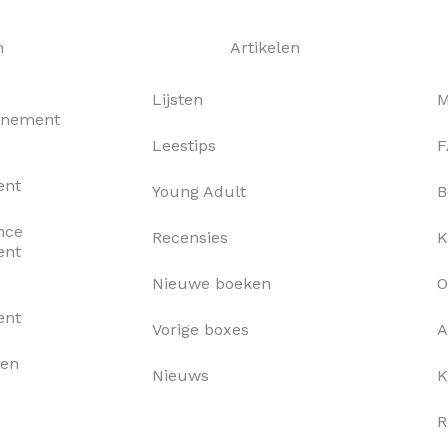
n
Artikelen
Lijsten
M
nnement
Leestips
F
ent
Young Adult
B
nce
Recensies
K
ent
Nieuwe boeken
O
ent
Vorige boxes
A
xen
Nieuws
K
R