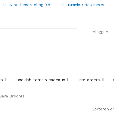
Klantbeoordeling 9.8
Gratis
retourneren
Inloggen
Open Losse boekenboxen
Open Bookish items & c
Open P
en
Bookish items & cadeaus
Pre-orders
Sara Brechts