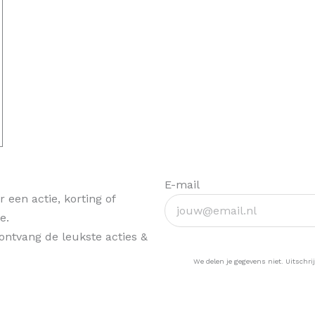
E-mail
 een actie, korting of
e.
& ontvang de leukste acties &
Ja, hou me op de ho
We delen je gegevens niet. Uitschrij