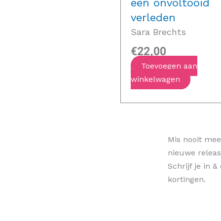
een onvoltooid
verleden
Sara Brechts
€
22,00
Toevoegen aan
winkelwagen
Mis nooit meer
nieuwe releas
Schrijf je in 
kortingen.