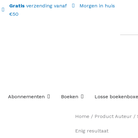
Gratis
verzending vanaf
Morgen in huis
€50
Open Abonnementen
Open Boeken
Abonnementen
Boeken
Losse boekenbox
Home
/ Product Auteur / 
Enig resultaat