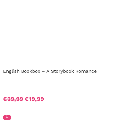
English Bookbox – A Storybook Romance
Oorspronkelijke
Huidige
€
29,99
€
19,99
prijs
prijs
was:
is:
€29,99.
€19,99.