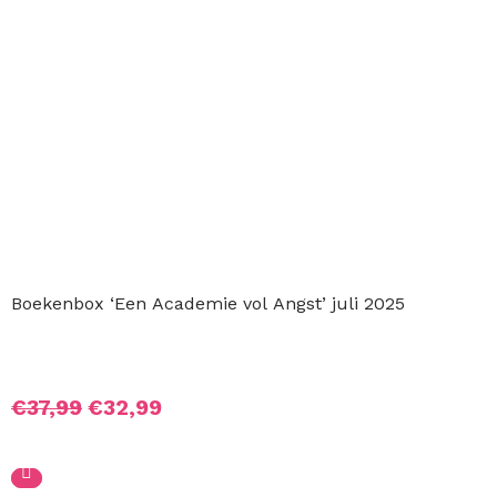
€37,99.
€30,99.
Boekenbox ‘Een Academie vol Angst’ juli 2025
Oorspronkelijke
Huidige
€
37,99
€
32,99
prijs
prijs
was:
is:
€37,99.
€32,99.