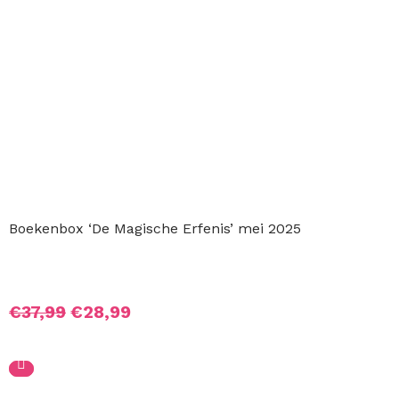
Boekenbox ‘De Magische Erfenis’ mei 2025
Oorspronkelijke
Huidige
€
37,99
€
28,99
prijs
prijs
was:
is:
€37,99.
€28,99.