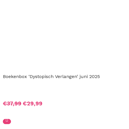
Boekenbox ‘Dystopisch Verlangen’ juni 2025
Oorspronkelijke
Huidige
€
37,99
€
29,99
prijs
prijs
was:
is:
€37,99.
€29,99.