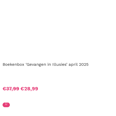
Boekenbox ‘Gevangen in Illusies’ april 2025
Oorspronkelijke
Huidige
€
37,99
€
28,99
prijs
prijs
was:
is:
€37,99.
€28,99.