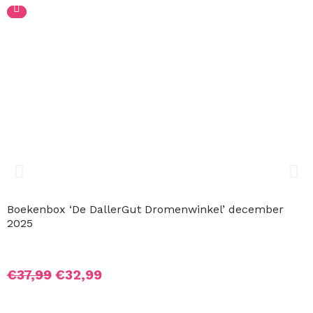
was:
is:
€34,99.
€32,99.
Boekenbox ‘De DallerGut Dromenwinkel’ december 2025
Oorspronkelijke
Huidige
€
37,99
€
32,99
prijs
prijs
was:
is: