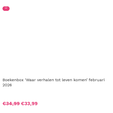
Boekenbox ‘Waar verhalen tot leven komen’ februari 20
Oorspronkelijke
Huidige
€
34,99
€
33,99
prijs
prijs