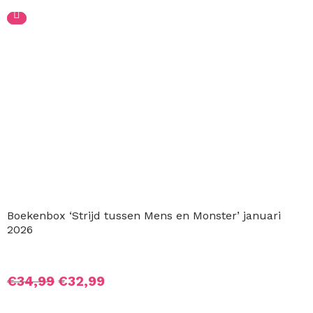
was:
is:
€34,99.
€33,99.
Boekenbox ‘Strijd tussen Mens en Monster’ januari 2026
Oorspronkelijke
Huidige
€
34,99
€
32,99
prijs
prijs