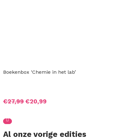
Boekenbox ‘Chemie in het lab’
Oorspronkelijke
Huidige
€
27,99
€
20,99
prijs
prijs
was:
is:
€27,99.
€20,99.
Al onze vorige edities