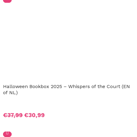
€37,99.
€29,99.
Halloween Bookbox 2025 – Whispers of the Court (EN of
Oorspronkelijke
Huidige
€
37,99
€
30,99
prijs
prijs
was:
is: