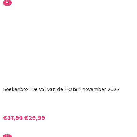
€37,99.
€32,99.
Boekenbox ‘De val van de Ekster’ november 2025
Oorspronkelijke
Huidige
€
37,99
€
29,99
prijs
prijs
was:
is: