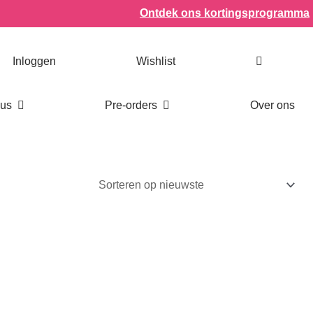
n
Ontdek ons kortingsprogramma
Inloggen
Wishlist
Open Bookish items & cadeaus
Open Pre-orders
aus
Pre-orders
Over ons