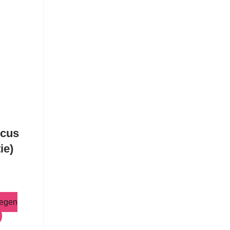
ircus
tie)
oegen