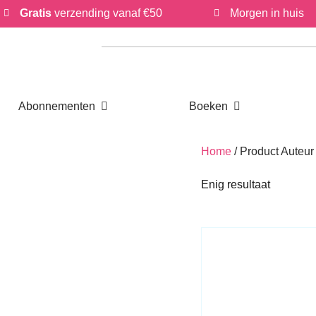
Gratis
verzending vanaf €50
Morgen in huis
Open Abonnementen
Open Boeken
Abonnementen
Boeken
Home
/ Product Aut
Enig resultaat