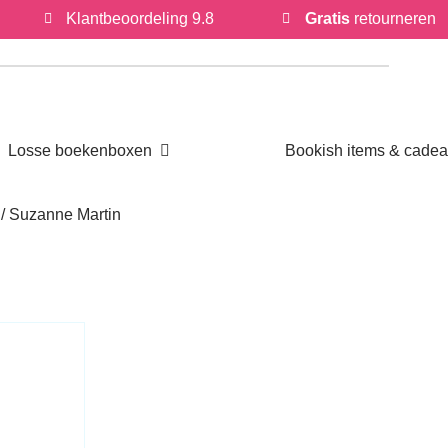
Klantbeoordeling 9.8
Gratis
retournere
Open Losse boekenboxen
Losse boekenboxen
Bookish items & cade
eur / Suzanne Martin