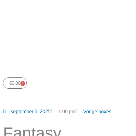
€
0,00
0
Winkelwagen
september 5, 2025
1:00 pm
Vorige boxes
Fantasy