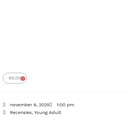
€
0,00
0
Winkelwagen
november 6, 2025
1:00 pm
Recensies
,
Young Adult