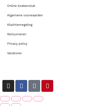
Online boekenclub
Algemene voorwaarden
Klachtenregeling
Retourneren
Privacy policy
Vacatures
I
F
T
P
n
a
i
i
s
c
k
n
t
e
t
t