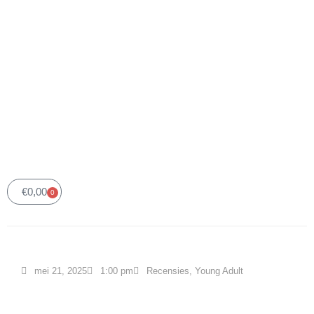
€
0,00
0
Winkelwagen
mei 21, 2025
1:00 pm
Recensies
,
Young Adult