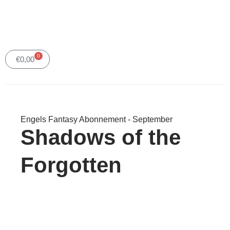
0
Winkelwagen
€
0,00
Engels Fantasy Abonnement - September
Shadows of the
Forgotten​