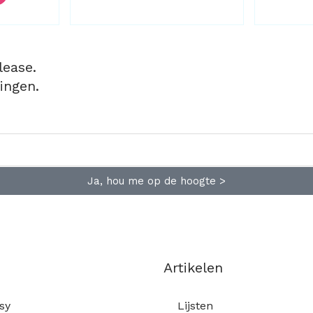
lease.
ingen.
Ja, hou me op de hoogte >
Artikelen
sy
Lijsten