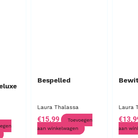
Bespelled
Bewi
eluxe
Laura Thalassa
Laura 
€
15,99
€
13,9
Toevoegen
oegen
aan winkelwagen
aan win