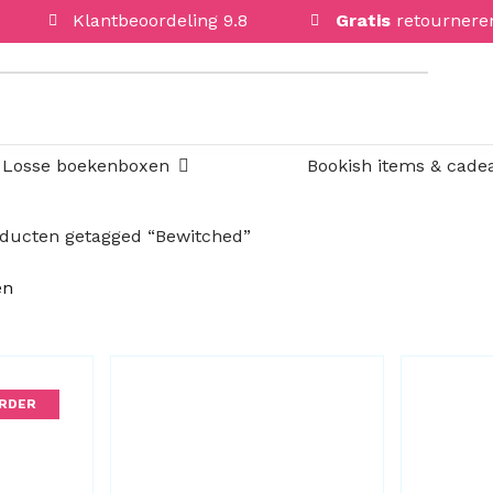
Klantbeoordeling 9.8
Gratis
retournere
Open Losse boekenboxen
Losse boekenboxen
Bookish items & cade
ducten getagged “Bewitched”
Gesorteerd
en
op
nieuwste
RDER