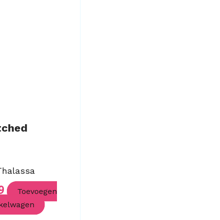
tched
Thalassa
9
Toevoegen
kelwagen