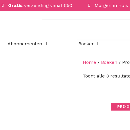
Gratis
verzending vanaf €50
Morgen in huis
Open Abonnementen
Open Boeken
Abonnementen
Boeken
Home
/
Boeken
/ Pro
Toont alle 3 resultat
PRE-O