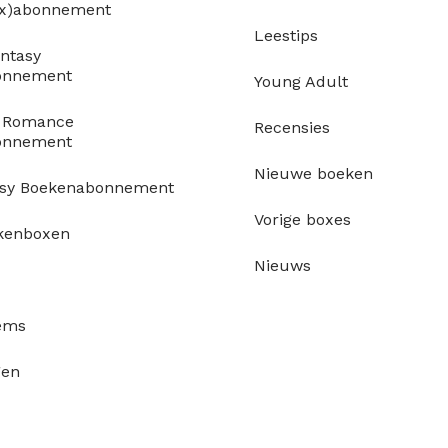
ox)abonnement
Leestips
ntasy
onnement
Young Adult
y Romance
Recensies
onnement
Nieuwe boeken
asy Boekenabonnement
Vorige boxes
kenboxen
Nieuws
tems
gen