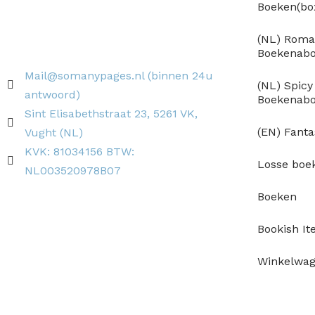
Boeken(b
(NL) Roma
Boekenab
Mail@somanypages.nl (binnen 24u
(NL) Spic
antwoord)
Boekenab
Sint Elisabethstraat 23, 5261 VK,
(EN) Fant
Vught (NL)
KVK: 81034156 BTW:
Losse boe
NL003520978B07
Boeken
Bookish I
Winkelwa