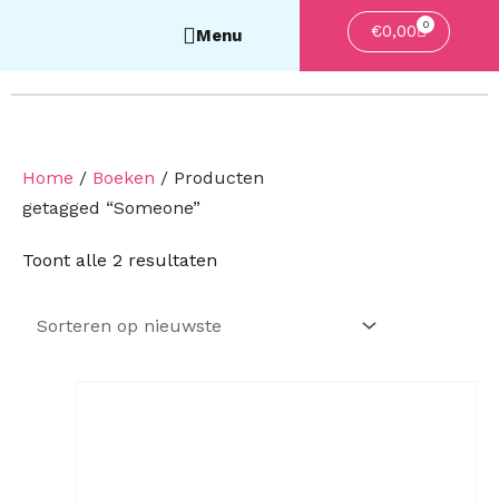
0
Winkelwa
€
0,00
Home
/
Boeken
/ Producten
getagged “Someone”
Gesorteerd
Toont alle 2 resultaten
op
nieuwste