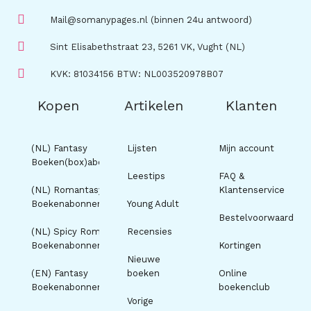
Mail@somanypages.nl (binnen 24u antwoord)
Sint Elisabethstraat 23, 5261 VK, Vught (NL)
KVK: 81034156 BTW: NL003520978B07
Kopen
Artikelen
Klanten
(NL) Fantasy
Lijsten
Mijn account
Boeken(box)abonnement
Leestips
FAQ &
(NL) Romantasy
Klantenservice
Boekenabonnement
Young Adult
Bestelvoorwaarden
(NL) Spicy Romance
Recensies
Boekenabonnement
Kortingen
Nieuwe
(EN) Fantasy
boeken
Online
Boekenabonnement
boekenclub
Vorige