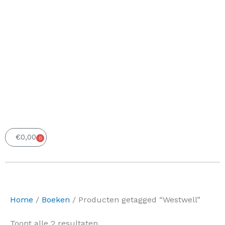
€
0,00
0
Winkelwagen
Home
/
Boeken
/ Producten getagged “Westwell”
Gesorteerd
Toont alle 2 resultaten