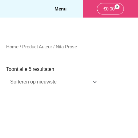
0
Winkelwag
€
0,00
Home
/ Product Auteur / Nita Prose
Gesorteerd
op
Toont alle 5 resultaten
nieuwste