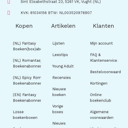
Sint Elisabethstraat 23, 5261 VK, Vught (NL)
KVK: 81034156 BTW: NL003520978B07
Kopen
Artikelen
Klanten
(NL) Fantasy
Lijsten
Mijn account
Boeken(box)abonnement
Leestips
FAQ &
(NL) Romantasy
Klantenservice
Boekenabonnement
Young Adult
Bestelvoorwaarden
(NL) Spicy Romance
Recensies
Boekenabonnement
Kortingen
Nieuwe
(EN) Fantasy
boeken
Online
Boekenabonnement
boekenclub
Vorige
Losse
boxes
Algemene
boekenboxen
voorwaarden
Nieuws