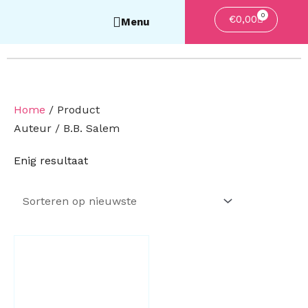
0
Winkelwa
€
0,00
Home
/ Product
Auteur / B.B. Salem
Enig resultaat