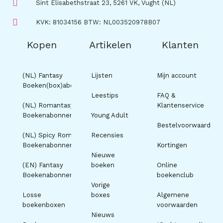
Sint Elisabethstraat 23, 5261 VK, Vught (NL)
KVK: 81034156 BTW: NL003520978B07
Kopen
Artikelen
Klanten
(NL) Fantasy
Lijsten
Mijn account
Boeken(box)abonnement
Leestips
FAQ &
(NL) Romantasy
Klantenservice
Boekenabonnement
Young Adult
Bestelvoorwaarden
(NL) Spicy Romance
Recensies
Boekenabonnement
Kortingen
Nieuwe
(EN) Fantasy
boeken
Online
Boekenabonnement
boekenclub
Vorige
Losse
boxes
Algemene
boekenboxen
voorwaarden
Nieuws