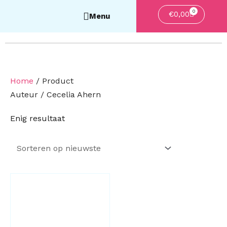
0
Winkelwa
€
0,00
Home
/ Product
Auteur / Cecelia Ahern
Enig resultaat