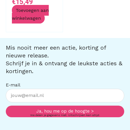
€
15,49
Toevoegen aan
winkelwagen
Mis nooit meer een actie, korting of
nieuwe release.
Schrijf je in & ontvang de leukste acties &
kortingen.
E-mail
Ja, hou me op de hoogte >
We delen je gegevens niet. Uitschrijven kan altijd.