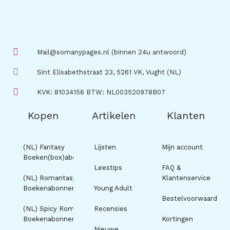
Mail@somanypages.nl (binnen 24u antwoord)
Sint Elisabethstraat 23, 5261 VK, Vught (NL)
KVK: 81034156 BTW: NL003520978B07
Kopen
Artikelen
Klanten
(NL) Fantasy
Lijsten
Mijn account
Boeken(box)abonnement
Leestips
FAQ &
(NL) Romantasy
Klantenservice
Boekenabonnement
Young Adult
Bestelvoorwaarden
(NL) Spicy Romance
Recensies
Boekenabonnement
Kortingen
Nieuwe