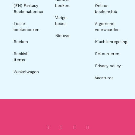
(EN) Fantasy
boeken
Online
Boekenabonnement
boekenclub
Vorige
Losse
boxes
Algemene
boekenboxen
voorwaarden
Nieuws
Boeken
Klachtenregeling
Bookish
Retourneren
Items
Privacy policy
Winkelwagen
Vacatures
I
F
T
P
n
a
i
i
s
c
k
n