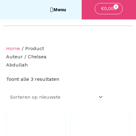
0
Winkelwa
€
0,00
Home
/ Product
Auteur / Chelsea
Abdullah
Gesorteerd
Toont alle 3 resultaten
op
nieuwste