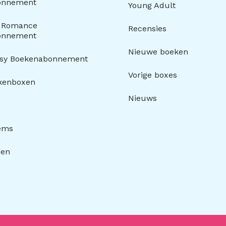
onnement
Young Adult
y Romance
Recensies
onnement
Nieuwe boeken
asy Boekenabonnement
Vorige boxes
kenboxen
Nieuws
tems
gen