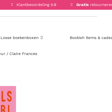
Klantbeoordeling 9.8
Gratis
retournere
Open Losse boekenboxen
Losse boekenboxen
Bookish items & cade
ur / Claire Frances