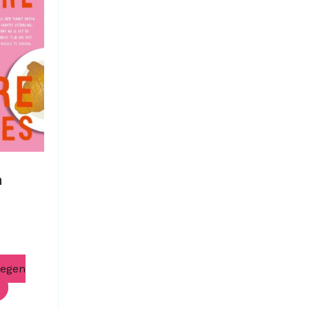
n
oegen