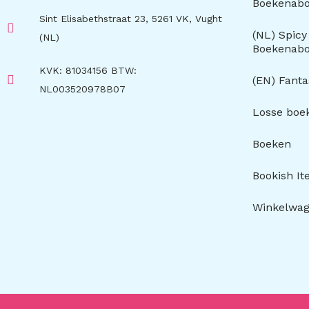
Boekenab
Sint Elisabethstraat 23, 5261 VK, Vught
(NL) Spic
(NL)
Boekenab
KVK: 81034156 BTW:
(EN) Fant
NL003520978B07
Losse boe
Boeken
Bookish I
Winkelwa