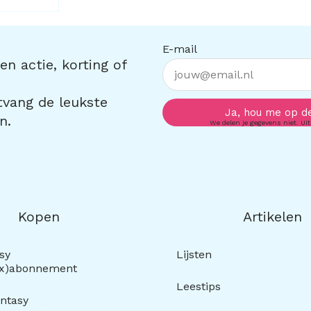
E-mail
n actie, korting of
ntvang de leukste
Ja, hou me op d
n.
We delen je gegevens niet. Uit
Kopen
Artikelen
sy
Lijsten
ox)abonnement
Leestips
ntasy