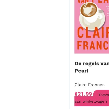
De regels va
Pearl
Claire Frances
€
21,99
Toev
aan winkelwagen