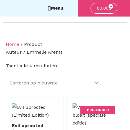
0
Winkelwa
€
0,00
Home
/ Product
Auteur / Emmelie Arents
Gesorteerd
Toont alle 4 resultaten
op
nieuwste
PRE-ORDER
Evil uprooted