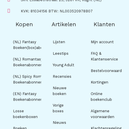
KVK: 81034156 BTW: NL003520978B07
Kopen
Artikelen
Klanten
(NL) Fantasy
Lijsten
Mijn account
Boeken(box)abonnement
Leestips
FAQ &
(NL) Romantasy
Klantenservice
Boekenabonnement
Young Adult
Bestelvoorwaarden
(NL) Spicy Romance
Recensies
Boekenabonnement
Kortingen
Nieuwe
(EN) Fantasy
boeken
Online
Boekenabonnement
boekenclub
Vorige
Losse
boxes
Algemene
boekenboxen
voorwaarden
Nieuws
Boeken
Klachtenregeling