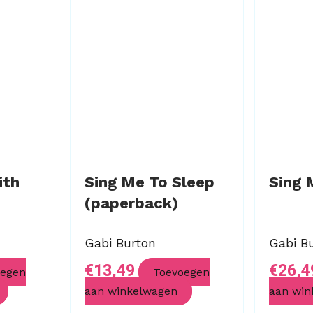
ith
Sing Me To Sleep
Sing 
(paperback)
Gabi Burton
Gabi B
€
13,49
€
26,4
oegen
Toevoegen
aan winkelwagen
aan win