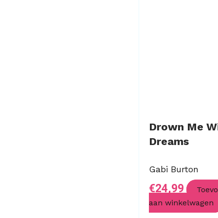
Drown Me W
Dreams
Gabi Burton
€
24,99
Toev
aan winkelwagen