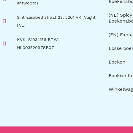
Boekenab
antwoord)
(NL) Spic
Sint Elisabethstraat 23, 5261 VK, Vught
Boekenab
(NL)
(EN) Fant
KVK: 81034156 BTW:
NL003520978B07
Losse boe
Boeken
Bookish I
Winkelwa