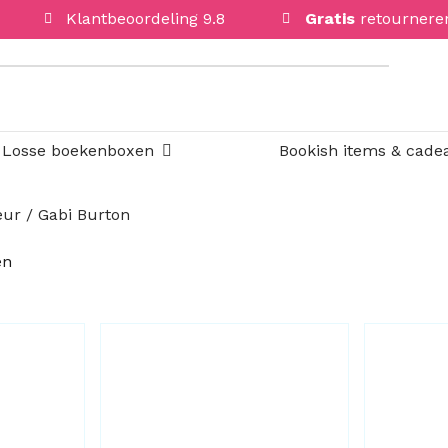
Klantbeoordeling 9.8
Gratis
retournere
Open Losse boekenboxen
Losse boekenboxen
Bookish items & cade
ur / Gabi Burton
Gesorteerd
en
op
nieuwste