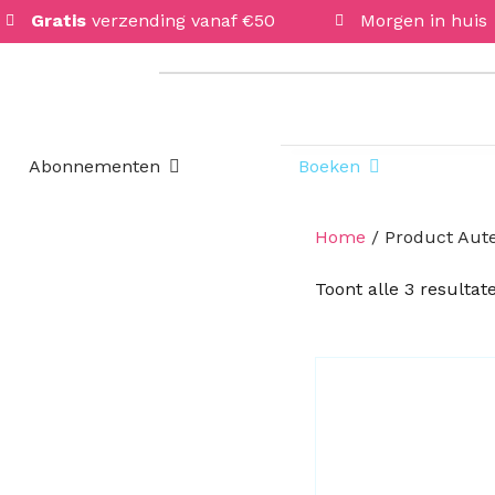
Gratis
verzending vanaf €50
Morgen in huis
Open Abonnementen
Open Boeken
Abonnementen
Boeken
Home
/ Product Aute
Toont alle 3 resultat