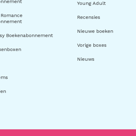
onnement
Young Adult
y Romance
Recensies
onnement
Nieuwe boeken
asy Boekenabonnement
Vorige boxes
kenboxen
Nieuws
tems
gen