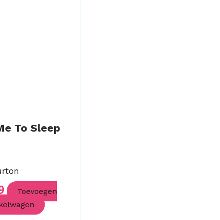
Me To Sleep
urton
9
Toevoegen
kelwagen