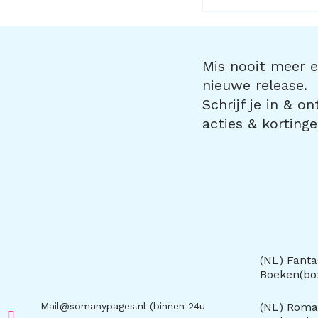
Mis nooit meer ee
nieuwe release.
Schrijf je in & o
acties & kortinge
(NL) Fanta
Boeken(b
Mail@somanypages.nl (binnen 24u
(NL) Roma