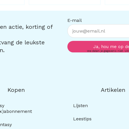
E-mail
n actie, korting of
ntvang de leukste
Ja, hou me op d
n.
We delen je gegevens niet. Uit
Kopen
Artikelen
sy
Lijsten
ox)abonnement
Leestips
ntasy