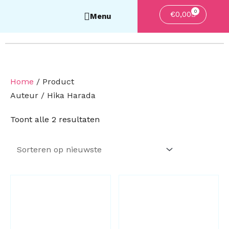
0
Winkelwa
€
0,00
Home
/ Product
Auteur / Hika Harada
Gesorteerd
Toont alle 2 resultaten
op
nieuwste