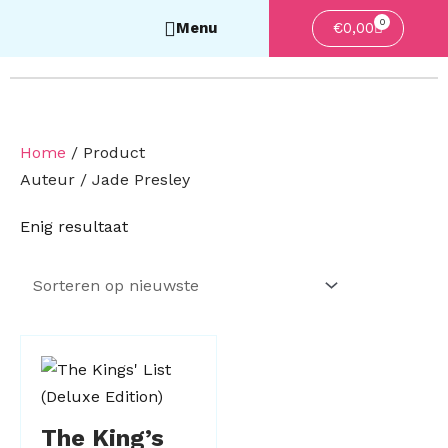
0
Winkelwa
€
0,00
Home
/ Product
Auteur / Jade Presley
Enig resultaat
The King’s