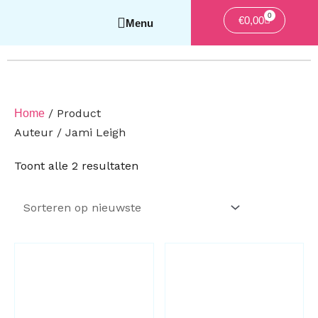
0
Winkelwag
€
0,00
/ Product
Home
Auteur / Jami Leigh
Gesorteerd
Toont alle 2 resultaten
op
nieuwste