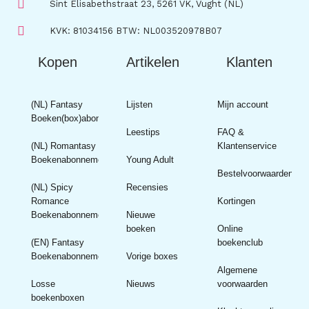
Sint Elisabethstraat 23, 5261 VK, Vught (NL)
KVK: 81034156 BTW: NL003520978B07
Kopen
Artikelen
Klanten
(NL) Fantasy
Lijsten
Mijn account
Boeken(box)abonnement
Leestips
FAQ &
(NL) Romantasy
Klantenservice
Boekenabonnement
Young Adult
Bestelvoorwaarden
(NL) Spicy
Recensies
Romance
Kortingen
Boekenabonnement
Nieuwe
boeken
Online
(EN) Fantasy
boekenclub
Boekenabonnement
Vorige boxes
Algemene
Losse
Nieuws
voorwaarden
boekenboxen