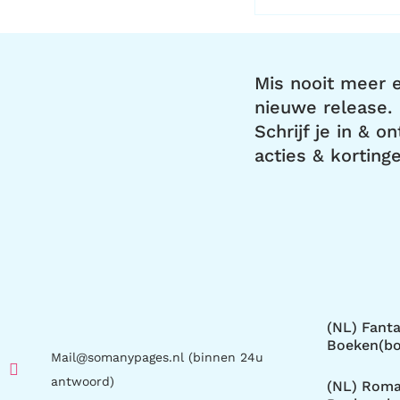
Mis nooit meer e
nieuwe release.
Schrijf je in & o
acties & kortinge
(NL) Fant
Boeken(b
Mail@somanypages.nl (binnen 24u
antwoord)
(NL) Roma