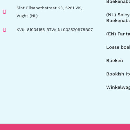
Boekenab
Sint Elisabethstraat 23, 5261 VK,
(NL) Spic
Vught (NL)
Boekenab
KVK: 81034156 BTW: NL003520978B07
(EN) Fant
Losse bo
Boeken
Bookish I
Winkelwa