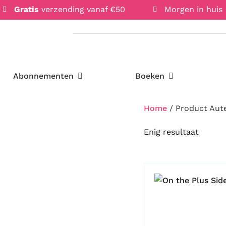
Gratis
verzending vanaf €50
Morgen in huis
Open Abonnementen
Open Boeken
Abonnementen
Boeken
Home
/ Product Aut
Enig resultaat