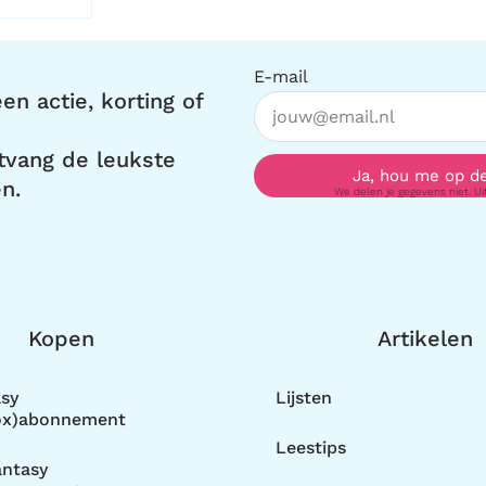
E-mail
en actie, korting of
ntvang de leukste
Ja, hou me op d
n.
We delen je gegevens niet. Uits
Kopen
Artikelen
asy
Lijsten
ox)abonnement
Leestips
ntasy