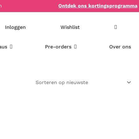
n
Ontdek ons kortingsprogramma
Inloggen
Wishlist
Open Bookish items & cadeaus
Open Pre-orders
aus
Pre-orders
Over ons