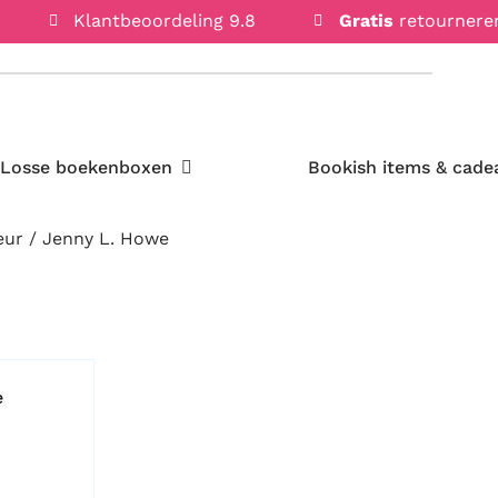
Klantbeoordeling 9.8
Gratis
retournere
Open Losse boekenboxen
Losse boekenboxen
Bookish items & cade
eur / Jenny L. Howe