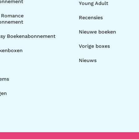
onnement
Young Adult
y Romance
Recensies
onnement
Nieuwe boeken
asy Boekenabonnement
Vorige boxes
ekenboxen
Nieuws
tems
gen