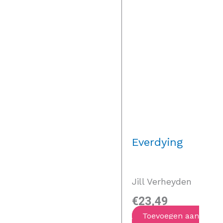
Everdying
Jill Verheyden
€
23,49
Toevoegen aan