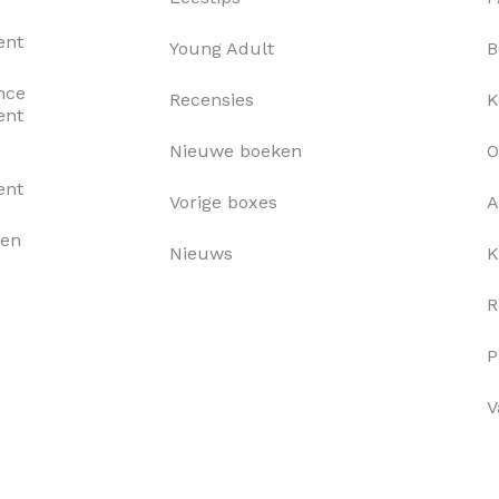
ent
Young Adult
B
nce
Recensies
K
ent
Nieuwe boeken
O
ent
Vorige boxes
A
xen
Nieuws
K
R
P
V