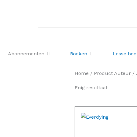
Gratis
verzending vanaf
Morgen in huis
€50
Open Abonnementen
Open Boeken
Abonnementen
Boeken
Losse bo
Home
/ Product Auteur / 
Enig resultaat