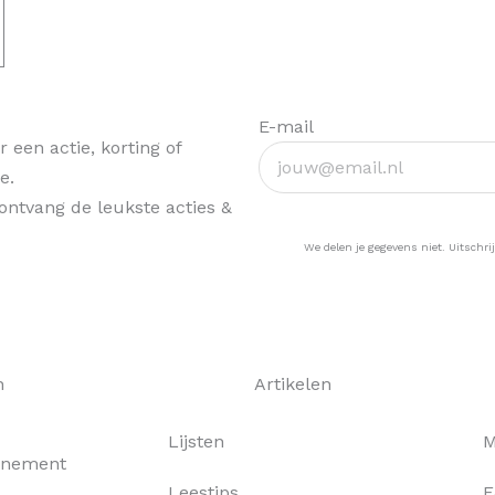
E-mail
 een actie, korting of
e.
& ontvang de leukste acties &
Ja, hou me op de ho
We delen je gegevens niet. Uitschrij
n
Artikelen
Lijsten
M
nnement
Leestips
F