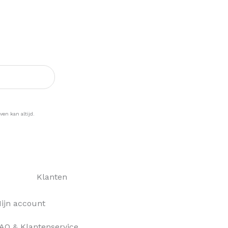
ogte >
ven kan altijd.
Klanten
ijn account
AQ & Klantenservice