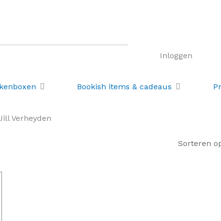
Klantbeoordeling 9.8
Gratis
retourneren
Inloggen
Open Losse boekenboxen
Open Bookis
ekenboxen
Bookish items & cadeaus
P
Jill Verheyden