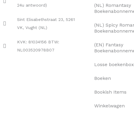
(NL) Romantasy
24u antwoord)
Boekenabonnem
Sint Elisabethstraat 23, 5261
(NL) Spicy Roma
VK, Vught (NL)
Boekenabonnem
KVK: 81034156 BTW:
(EN) Fantasy
NL003520978B07
Boekenabonnem
Losse boekenbo
Boeken
Bookish Items
Winkelwagen