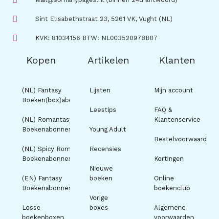
Sint Elisabethstraat 23, 5261 VK, Vught (NL)
KVK: 81034156 BTW: NL003520978B07
Kopen
Artikelen
Klanten
(NL) Fantasy
Lijsten
Mijn account
Boeken(box)abonnement
Leestips
FAQ &
(NL) Romantasy
Klantenservice
Boekenabonnement
Young Adult
Bestelvoorwaarden
(NL) Spicy Romance
Recensies
Boekenabonnement
Kortingen
Nieuwe
(EN) Fantasy
boeken
Online
Boekenabonnement
boekenclub
Vorige
Losse
boxes
Algemene
boekenboxen
voorwaarden