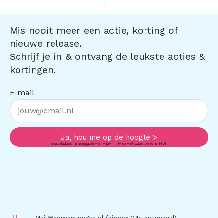
Mis nooit meer een actie, korting of
nieuwe release.
Schrijf je in & ontvang de leukste acties &
kortingen.
E-mail
Ja, hou me op de hoogte >
We delen je gegevens niet. Uitschrijven kan altijd.
Mail@somanypages.nl (binnen 24u antwoord)