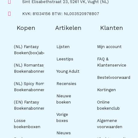
Sint Elisabethstraat 23, 5261 VK, Vught (NL)
KVK: 81034156 BTW: NL003520978B07
Kopen
Artikelen
Klanten
(NL) Fantasy
Lijsten
Mijn account
Boeken(box)abonnement
Leestips
FAQ &
(NL) Romantasy
Klantenservice
Boekenabonnement
Young Adult
Bestelvoorwaarden
(NL) Spicy Romance
Recensies
Boekenabonnement
Kortingen
Nieuwe
(EN) Fantasy
boeken
Online
Boekenabonnement
boekenclub
Vorige
Losse
boxes
Algemene
boekenboxen
voorwaarden
Nieuws