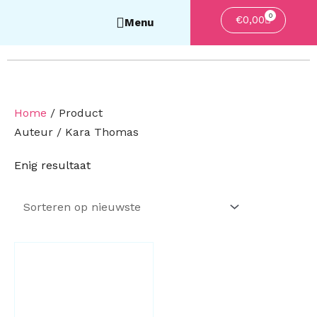
0
Winkelwa
€
0,00
Home
/ Product
Auteur / Kara Thomas
Enig resultaat