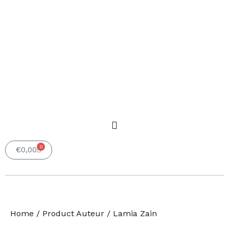
0
Winkelwagen
€
0,00
Home
/ Product Auteur / Lamia Zain