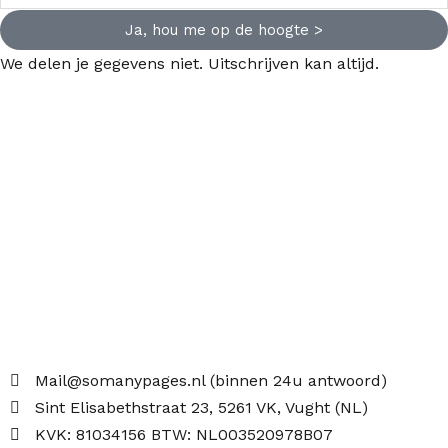
Ja, hou me op de hoogte >
We delen je gegevens niet. Uitschrijven kan altijd.
Mail@somanypages.nl (binnen 24u antwoord)
Sint Elisabethstraat 23, 5261 VK, Vught (NL)
KVK: 81034156 BTW: NL003520978B07