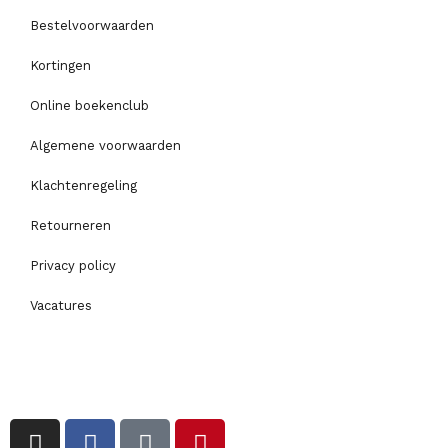
Bestelvoorwaarden
Kortingen
Online boekenclub
Algemene voorwaarden
Klachtenregeling
Retourneren
Privacy policy
Vacatures
I
F
T
P