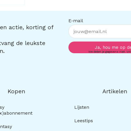
E-mail
n actie, korting of
ntvang de leukste
Ja, hou me op d
n.
We delen je gegevens niet. Uit
Kopen
Artikelen
sy
Lijsten
ox)abonnement
Leestips
ntasy