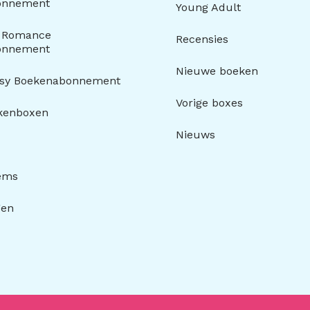
onnement
Young Adult
y Romance
Recensies
onnement
Nieuwe boeken
asy Boekenabonnement
Vorige boxes
kenboxen
Nieuws
tems
gen