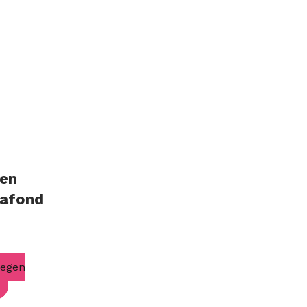
 en
lafond
oegen