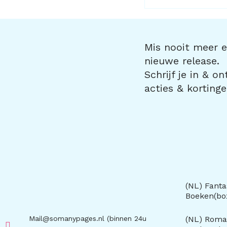
Mis nooit meer ee
nieuwe release.
Schrijf je in & o
acties & kortinge
(NL) Fanta
Boeken(b
Mail@somanypages.nl (binnen 24u
(NL) Roma