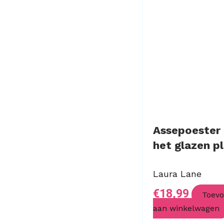
Assepoester
het glazen p
Laura Lane
€
18,99
Toev
aan winkelwagen