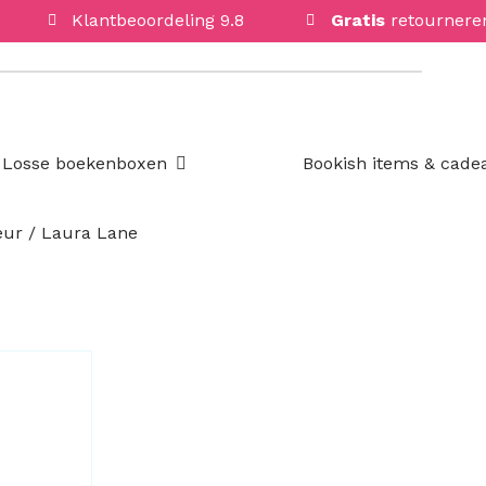
Klantbeoordeling 9.8
Gratis
retournere
Open Losse boekenboxen
Losse boekenboxen
Bookish items & cade
eur / Laura Lane