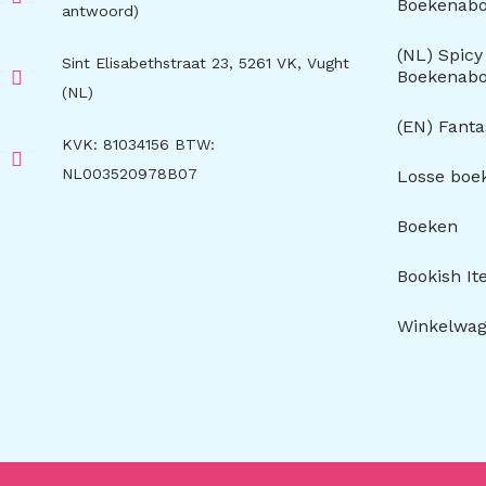
Boekenab
antwoord)
(NL) Spic
Sint Elisabethstraat 23, 5261 VK, Vught
Boekenab
(NL)
(EN) Fant
KVK: 81034156 BTW:
NL003520978B07
Losse boe
Boeken
Bookish I
Winkelwa