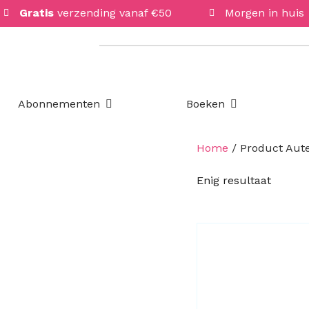
Gratis
verzending vanaf €50
Morgen in huis
Open Abonnementen
Open Boeken
Abonnementen
Boeken
Home
/ Product Aut
Enig resultaat