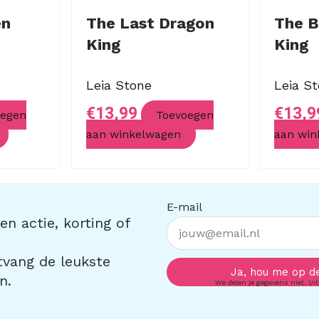
en
The Last Dragon
The B
King
King
Leia Stone
Leia S
€
13,99
€
13,9
oegen
Toevoegen
aan winkelwagen
aan win
E-mail
n actie, korting of
ntvang de leukste
Ja, hou me op d
n.
We delen je gegevens niet. Uit