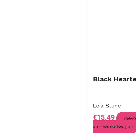
Black Heart
Leia Stone
€
15,49
Toev
aan winkelwagen