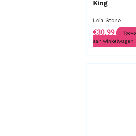
King
Leia Stone
€
30,99
Toev
aan winkelwagen