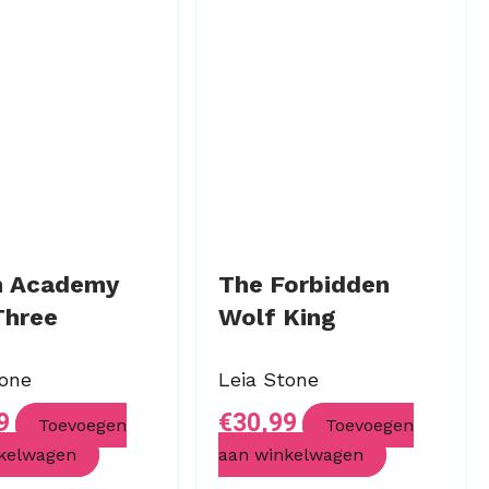
n Academy
The Forbidden
Three
Wolf King
tone
Leia Stone
9
€
30,99
Toevoegen
Toevoegen
kelwagen
aan winkelwagen