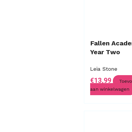
Fallen Acad
Year Two
Leia Stone
€
13,99
Toev
aan winkelwagen