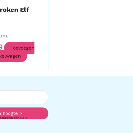
roken Elf
tone
9
Toevoegen
kelwagen
e hoogte >
schrijven kan altijd.