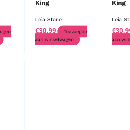
King
King
Leia Stone
Leia S
€
30,99
€
30,9
oegen
Toevoegen
aan winkelwagen
aan win