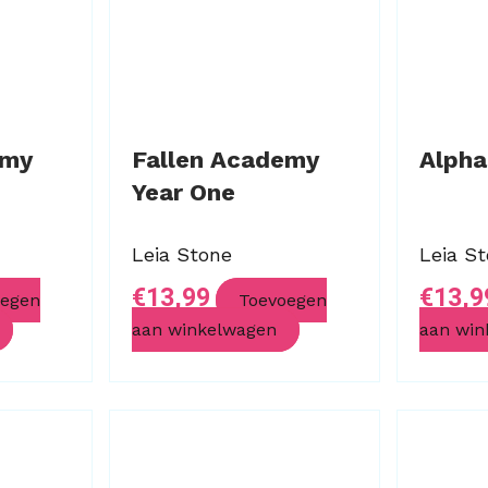
emy
Fallen Academy
Alpha
Year One
Leia Stone
Leia S
€
13,99
€
13,9
oegen
Toevoegen
aan winkelwagen
aan win