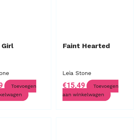
 Girl
Faint Hearted
tone
Leia Stone
9
€
15,49
Toevoegen
Toevoegen
kelwagen
aan winkelwagen