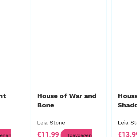
ht
House of War and
House
Bone
Shad
Leia Stone
Leia S
€
11,99
€
13,9
oegen
Toevoegen