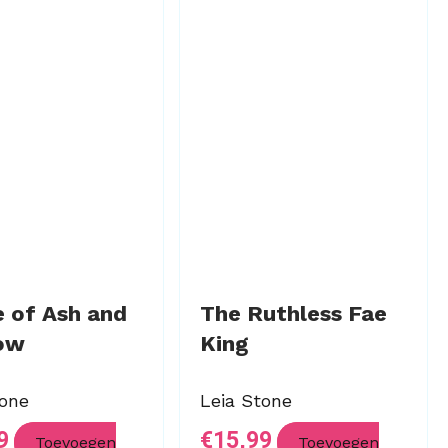
 of Ash and
The Ruthless Fae
ow
King
tone
Leia Stone
9
€
15,99
Toevoegen
Toevoegen