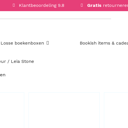
Klantbeoordeling 9.8
Gratis
retournere
Open Losse boekenboxen
Losse boekenboxen
Bookish items & cade
ur / Leia Stone
Gesorteerd
ten
op
nieuwste