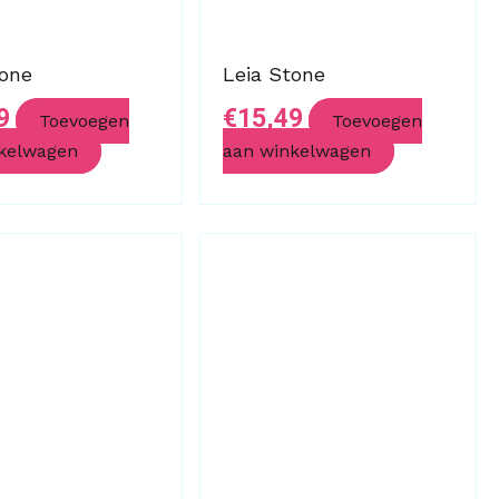
tone
Leia Stone
9
€
15,49
Toevoegen
Toevoegen
kelwagen
aan winkelwagen