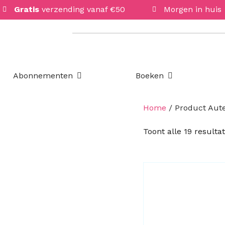
Gratis
verzending vanaf €50
Morgen in huis
Open Abonnementen
Open Boeken
Abonnementen
Boeken
Home
/ Product Aute
Toont alle 19 resulta