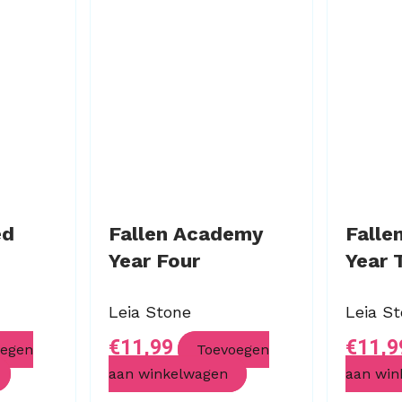
ed
Fallen Academy
Falle
Year Four
Year 
Leia Stone
Leia S
€
11,99
€
11,9
oegen
Toevoegen
aan winkelwagen
aan win