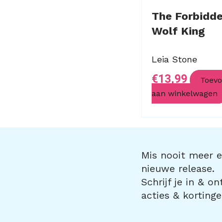
The Forbidd
Wolf King
Leia Stone
€
13,99
Toev
aan winkelwagen
Mis nooit meer ee
nieuwe release.
Schrijf je in & o
acties & kortinge