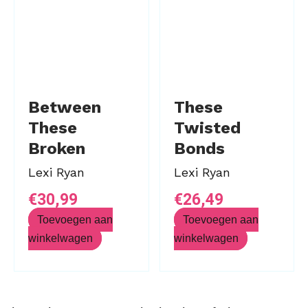
Between
These
These
Twisted
Broken
Bonds
Hearts
Lexi Ryan
Lexi Ryan
€
30,99
€
26,49
Toevoegen aan
Toevoegen aan
winkelwagen
winkelwagen