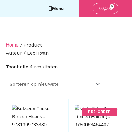
0
Winkelwag
€
0,00
/ Product
Home
Auteur / Lexi Ryan
Gesorteerd
Toont alle 4 resultaten
op
nieuwste
PRE-ORDER