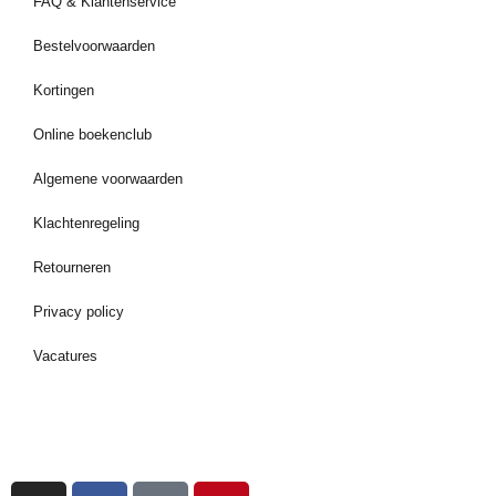
FAQ & Klantenservice
Bestelvoorwaarden
Kortingen
Online boekenclub
Algemene voorwaarden
Klachtenregeling
Retourneren
Privacy policy
Vacatures
I
F
T
P