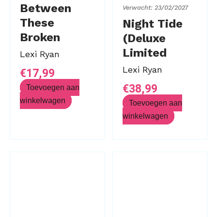
Between
Verwacht: 23/02/2027
These
Night Tide
Broken
(Deluxe
Hearts
Limited
Lexi Ryan
Edition)
Lexi Ryan
€
17,99
€
38,99
Toevoegen aan
winkelwagen
Toevoegen aan
winkelwagen