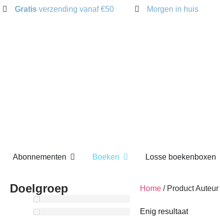
Gratis
verzending vanaf €50
Morgen in huis
Open Abonnementen
Open Boeken
Abonnementen
Boeken
Losse boekenbox
Doelgroep
Home
/ Product Aute