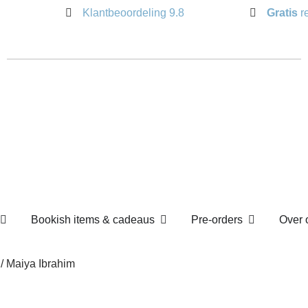
Klantbeoordeling 9.8
Gratis
Open Losse boekenboxen
Open Bookish items & c
Open P
en
Bookish items & cadeaus
Pre-orders
ur / Maiya Ibrahim