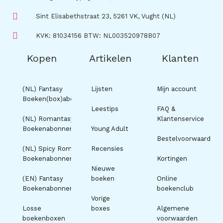
Sint Elisabethstraat 23, 5261 VK, Vught (NL)
KVK: 81034156 BTW: NL003520978B07
Kopen
Artikelen
Klanten
(NL) Fantasy
Lijsten
Mijn account
Boeken(box)abonnement
Leestips
FAQ &
(NL) Romantasy
Klantenservice
Boekenabonnement
Young Adult
Bestelvoorwaarden
(NL) Spicy Romance
Recensies
Boekenabonnement
Kortingen
Nieuwe
(EN) Fantasy
boeken
Online
Boekenabonnement
boekenclub
Vorige
Losse
boxes
Algemene
boekenboxen
voorwaarden