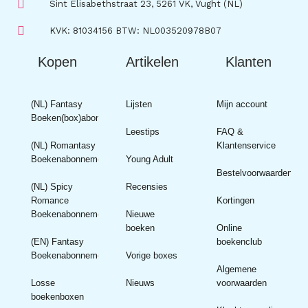
Sint Elisabethstraat 23, 5261 VK, Vught (NL)
KVK: 81034156 BTW: NL003520978B07
Kopen
Artikelen
Klanten
(NL) Fantasy
Lijsten
Mijn account
Boeken(box)abonnement
Leestips
FAQ &
(NL) Romantasy
Klantenservice
Boekenabonnement
Young Adult
Bestelvoorwaarden
(NL) Spicy
Recensies
Romance
Kortingen
Boekenabonnement
Nieuwe
boeken
Online
(EN) Fantasy
boekenclub
Boekenabonnement
Vorige boxes
Algemene
Losse
Nieuws
voorwaarden
boekenboxen