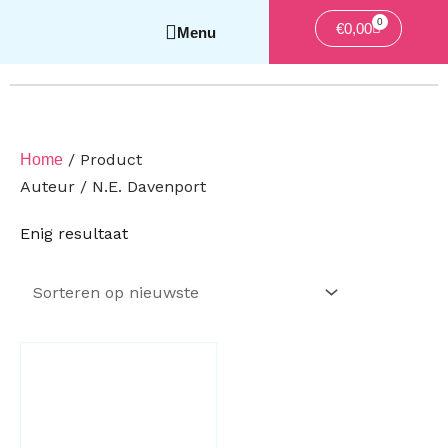
0
Winkelwag
€
0,00
/ Product
Home
Auteur / N.E. Davenport
Enig resultaat