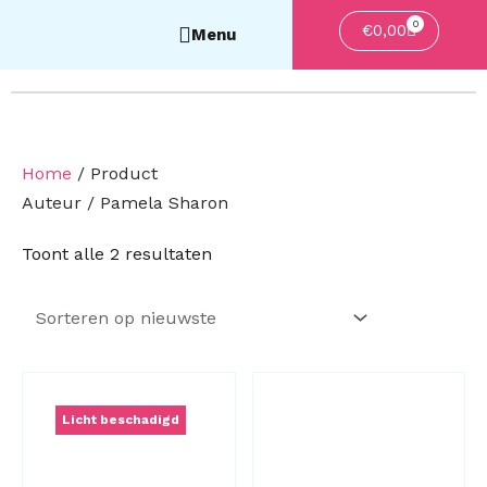
0
Winkelwa
€
0,00
Home
/ Product
Auteur / Pamela Sharon
Gesorteerd
Toont alle 2 resultaten
op
nieuwste
Oorspronkelijke
Huidige
prijs
prijs
Licht beschadigd
was:
is:
€29,99.
€23,99.