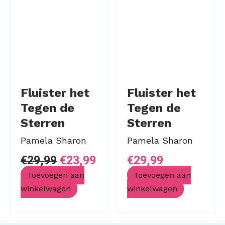
Fluister het
Fluister het
Tegen de
Tegen de
Sterren
Sterren
(SMP
(SMP
Pamela Sharon
Pamela Sharon
Limited
Limited
€
29,99
€
23,99
€
29,99
Edition)-
Edition)
Toevoegen aan
Toevoegen aan
Licht
winkelwagen
winkelwagen
Beschadigd