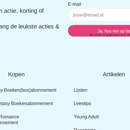
E-mail
n actie, korting of
ntvang de leukste
Ja, hou me op d
n.
We delen je gegevens niet. Uit
Kopen
Artikelen
sy
Lijsten
ox)abonnement
Leestips
ntasy
onnement
Young Adult