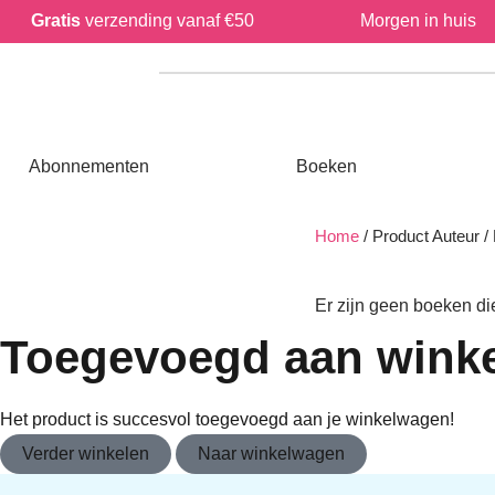
Gratis
verzending vanaf €50
Morgen in huis
Open Abonnementen
Open Boeken
Abonnementen
Boeken
Home
/ Product Auteur
Er zijn geen boeken 
gebruiken.
Toegevoegd aan win
Het product is succesvol toegevoegd aan je winkelwagen!
Verder winkelen
Naar winkelwagen