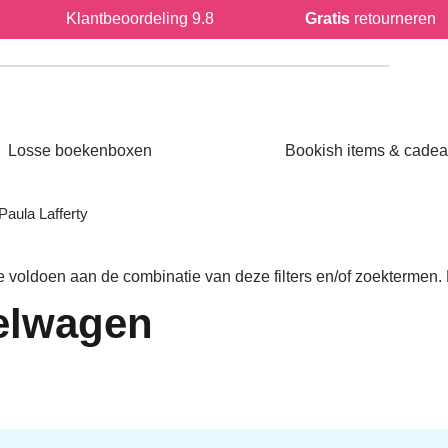
Klantbeoordeling 9.8
Gratis
retournere
Open Losse boekenboxen
Losse boekenboxen
Bookish items & cade
 / Paula Lafferty
die voldoen aan de combinatie van deze filters en/of zoek
kelwagen