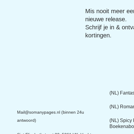
Mis nooit meer ee
nieuwe release.
Schrijf je in & o
acties & kortinge
(NL) Fanta
Boeken(b
Mail@somanypages.nl (binnen 24u
(NL) Roma
Boekenab
antwoord)