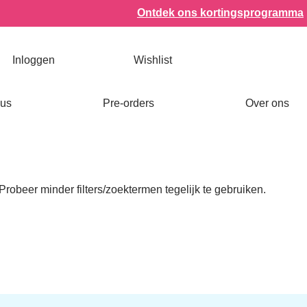
n
Ontdek ons kortingsprogramma
Inloggen
Wishlist
Open Bookish items & cadeaus
Open Pre-orders
aus
Pre-orders
Over ons
termen. Probeer minder filters/zoektermen tegelijk te