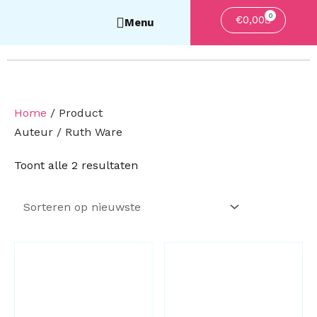
0
Winkelwa
€
0,00
Home
/ Product
Auteur / Ruth Ware
Gesorteerd
Toont alle 2 resultaten
op
nieuwste