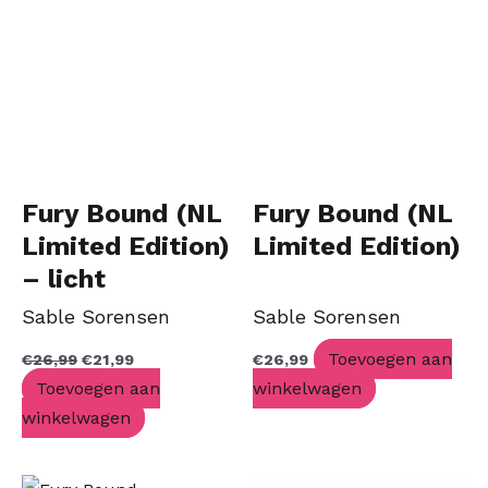
Fury Bound (NL
Fury Bound (NL
Limited Edition)
Limited Edition)
– licht
beschadigd
Sable Sorensen
Sable Sorensen
Toevoegen aan
€
26,99
€
21,99
€
26,99
Toevoegen aan
winkelwagen
winkelwagen