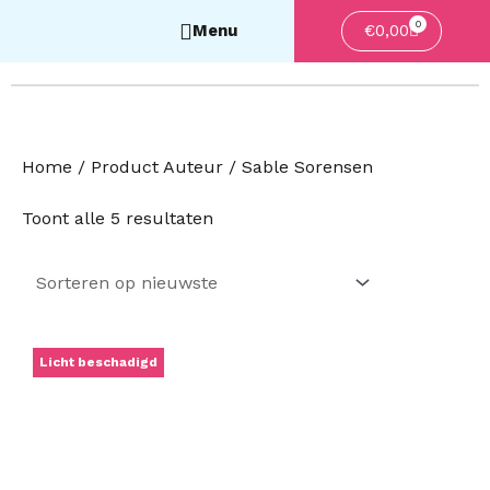
0
Winkelwa
€
0,00
Home
/ Product Auteur / Sable Sorensen
Gesorteerd
Toont alle 5 resultaten
op
nieuwste
Oorspronkelijke
Huidige
Licht beschadigd
prijs
prijs
was:
is:
€26,99.
€21,99.