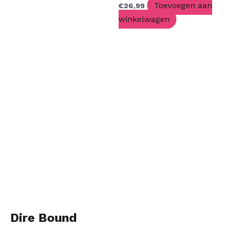
Toevoegen aan
€
26,99
winkelwagen
Dire Bound