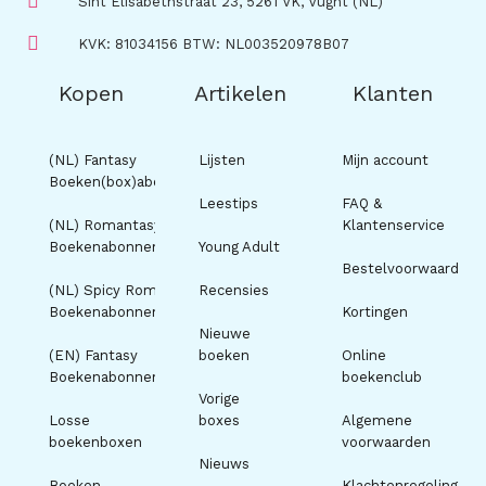
Sint Elisabethstraat 23, 5261 VK, Vught (NL)
KVK: 81034156 BTW: NL003520978B07
Kopen
Artikelen
Klanten
(NL) Fantasy
Lijsten
Mijn account
Boeken(box)abonnement
Leestips
FAQ &
(NL) Romantasy
Klantenservice
Boekenabonnement
Young Adult
Bestelvoorwaarden
(NL) Spicy Romance
Recensies
Boekenabonnement
Kortingen
Nieuwe
(EN) Fantasy
boeken
Online
Boekenabonnement
boekenclub
Vorige
Losse
boxes
Algemene
boekenboxen
voorwaarden
Nieuws
Boeken
Klachtenregeling