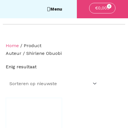
0
Winkelwa
€
0,00
Home
/ Product
Auteur / Shirlene Obuobi
Enig resultaat