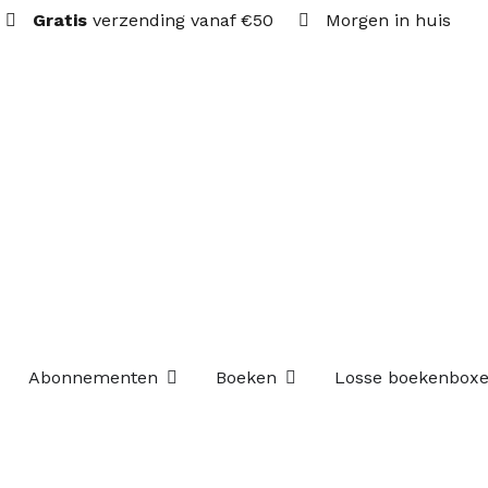
Gratis
verzending vanaf €50
Morgen in huis
Open Abonnementen
Open Boeken
Abonnementen
Boeken
Losse boekenbox