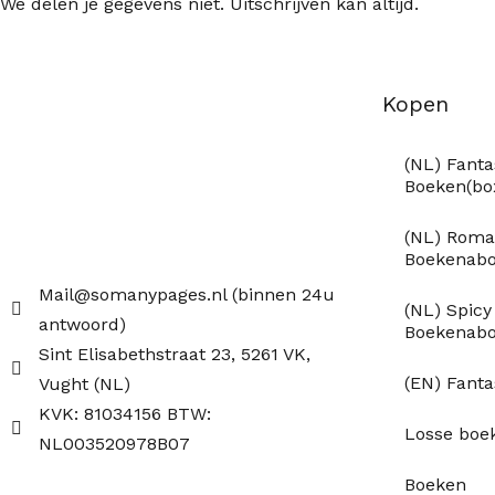
We delen je gegevens niet. Uitschrijven kan altijd.
Kopen
(NL) Fanta
Boeken(b
(NL) Roma
Boekenab
Mail@somanypages.nl (binnen 24u
(NL) Spic
antwoord)
Boekenab
Sint Elisabethstraat 23, 5261 VK,
(EN) Fant
Vught (NL)
KVK: 81034156 BTW:
Losse boe
NL003520978B07
Boeken