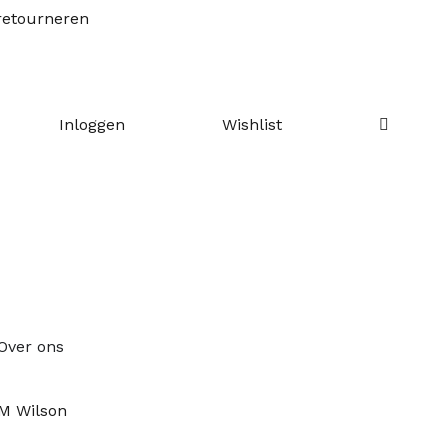
retourneren
Ontdek ons
kortingsprogramma
Inloggen
Wishlist
adeaus
re-orders
Over ons
M Wilson