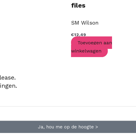
files
SM Wilson
€
12,49
Toevoegen aan
winkelwagen
lease.
ingen.
Ja, hou me op de hoogte >