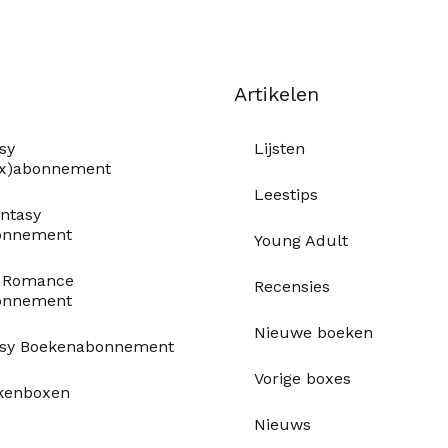
Artikelen
sy
Lijsten
ox)abonnement
Leestips
ntasy
onnement
Young Adult
y Romance
Recensies
onnement
Nieuwe boeken
asy Boekenabonnement
Vorige boxes
kenboxen
Nieuws