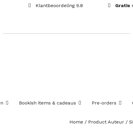
Klantbeoordeling 9.8
Gratis
Open Losse boekenboxen
Open Bookish items & c
Open P
en
Bookish items & cadeaus
Pre-orders
Home
/ Product Auteur / S