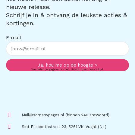
nieuwe release.
Schrijf je in & ontvang de leukste acties &
kortingen.
E-mail
Ja, hou me op de hoogte >
We delen je gegevens niet. Uitschrijven kan altijd.
Mail@somanypages.nl (binnen 24u antwoord)
Sint Elisabethstraat 23, 5261 VK, Vught (NL)