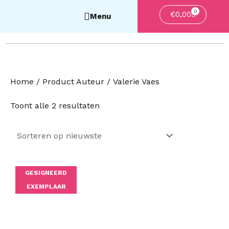
0
Winkelwa
€
0,00
Home
/ Product Auteur / Valerie Vaes
Gesorteerd
Toont alle 2 resultaten
op
nieuwste
GESIGNEERD
EXEMPLAAR