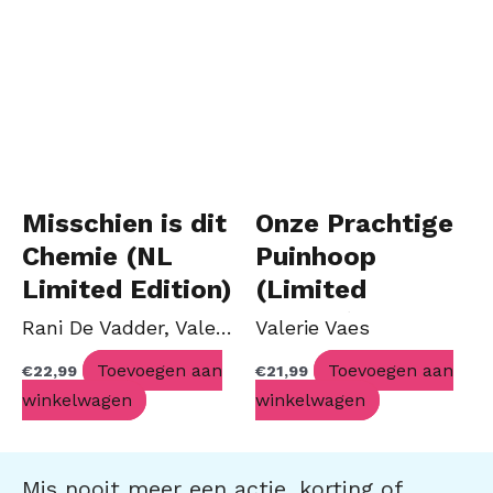
Misschien is dit
Onze Prachtige
Chemie (NL
Puinhoop
Limited Edition)
(Limited
Edition)
Rani De Vadder, Valerie Vaes
Valerie Vaes
Toevoegen aan
Toevoegen aan
€
22,99
€
21,99
winkelwagen
winkelwagen
Mis nooit meer een actie, korting of