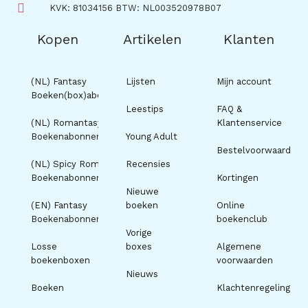
KVK: 81034156 BTW: NL003520978B07
Kopen
Artikelen
Klanten
(NL) Fantasy
Lijsten
Mijn account
Boeken(box)abonnement
Leestips
FAQ &
(NL) Romantasy
Klantenservice
Boekenabonnement
Young Adult
Bestelvoorwaarden
(NL) Spicy Romance
Recensies
Boekenabonnement
Kortingen
Nieuwe
(EN) Fantasy
boeken
Online
Boekenabonnement
boekenclub
Vorige
Losse
boxes
Algemene
boekenboxen
voorwaarden
Nieuws
Boeken
Klachtenregeling