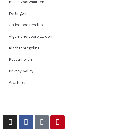
Bestelvoorwaarden
Kortingen
Online boekenclub
Algemene voorwaarden
Klachtenregeling
Retourneren
Privacy policy
Vacatures
I
F
T
P
n
a
i
i