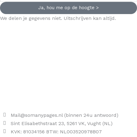
Ja, hou me op de hoogte >
We delen je gegevens niet. Uitschrijven kan altijd.
Mail@somanypages.nl (binnen 24u antwoord)
Sint Elisabethstraat 23, 5261 VK, Vught (NL)
KVK: 81034156 BTW: NL003520978B07