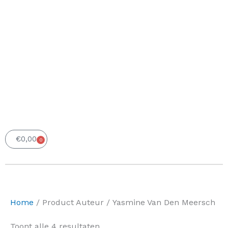
€
0,00
0
Winkelwagen
Home
/ Product Auteur / Yasmine Van Den Meersch
Gesorteerd
Toont alle 4 resultaten