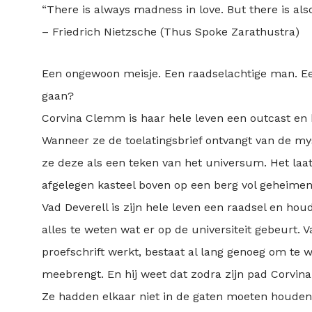
“There is always madness in love. But there is al
– Friedrich Nietzsche (Thus Spoke Zarathustra)
Een ongewoon meisje. Een raadselachtige man. E
gaan?
Corvina Clemm is haar hele leven een outcast en b
Wanneer ze de toelatingsbrief ontvangt van de my
ze deze als een teken van het universum. Het laat
afgelegen kasteel boven op een berg vol geheimen
Vad Deverell is zijn hele leven een raadsel en hou
alles te weten wat er op de universiteit gebeurt. V
proefschrift werkt, bestaat al lang genoeg om te 
meebrengt. En hij weet dat zodra zijn pad Corvina kru
Ze hadden elkaar niet in de gaten moeten houde