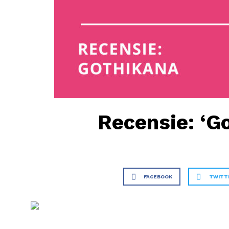
Recensie: ‘G
FACEBOOK
TWITT