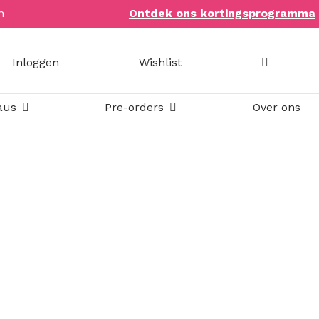
n
Ontdek ons kortingsprogramma
Inloggen
Wishlist
Open Bookish items & cadeaus
Open Pre-orders
aus
Pre-orders
Over ons