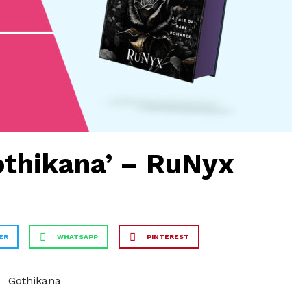
othikana’ – RuNyx
ER
WHATSAPP
PINTEREST