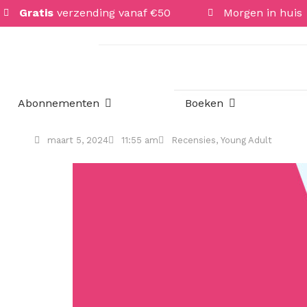
Gratis
verzending vanaf €50
Morgen in huis
Open Abonnementen
Open Boeken
Abonnementen
Boeken
maart 5, 2024
11:55 am
Recensies
,
Young Adult