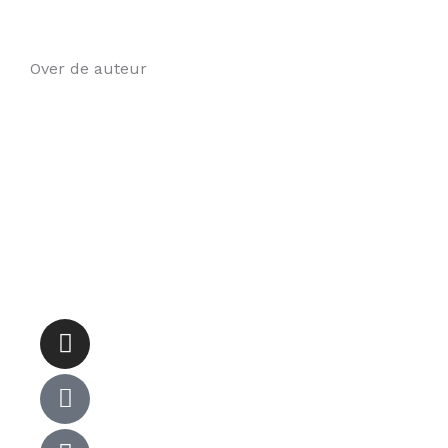
Over de auteur
Instagram
Globe
Goodreads-
g