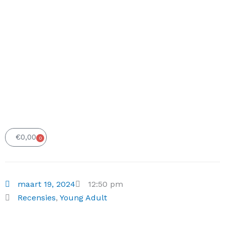
€
0,00
0
Winkelwagen
maart 19, 2024
12:50 pm
Recensies
,
Young Adult