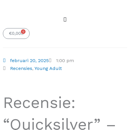
0
Winkelwagen
€
0,00
februari 20, 2025
1:00 pm
Recensies
,
Young Adult
Recensie:
“Quicksilver” –