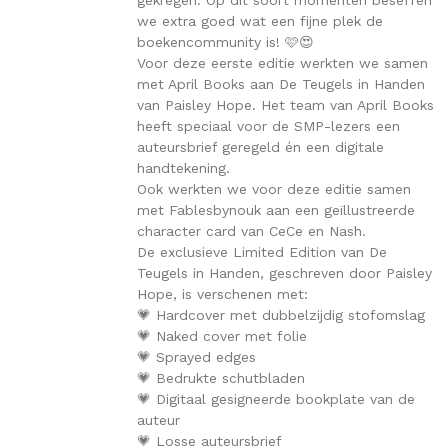
we extra goed wat een fijne plek de
boekencommunity is! 🩷😍
Voor deze eerste editie werkten we samen
met April Books aan De Teugels in Handen
van Paisley Hope. Het team van April Books
heeft speciaal voor de SMP-lezers een
auteursbrief geregeld én een digitale
handtekening.
Ook werkten we voor deze editie samen
met Fablesbynouk aan een geïllustreerde
character card van CeCe en Nash.
De exclusieve Limited Edition van De
Teugels in Handen, geschreven door Paisley
Hope, is verschenen met:
💗 Hardcover met dubbelzijdig stofomslag
💗 Naked cover met folie
💗 Sprayed edges
💗 Bedrukte schutbladen
💗 Digitaal gesigneerde bookplate van de
auteur
💗 Losse auteursbrief