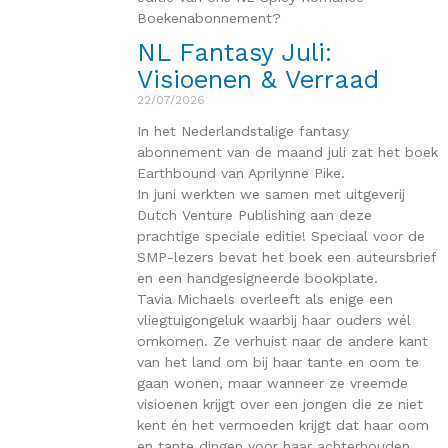
Boekenabonnement?
NL Fantasy Juli:
Visioenen & Verraad
22/07/2026
In het Nederlandstalige fantasy
abonnement van de maand juli zat het boek
Earthbound van Aprilynne Pike.
In juni werkten we samen met uitgeverij
Dutch Venture Publishing aan deze
prachtige speciale editie! Speciaal voor de
SMP-lezers bevat het boek een auteursbrief
en een handgesigneerde bookplate.
Tavia Michaels overleeft als enige een
vliegtuigongeluk waarbij haar ouders wél
omkomen. Ze verhuist naar de andere kant
van het land om bij haar tante en oom te
gaan wonen, maar wanneer ze vreemde
visioenen krijgt over een jongen die ze niet
kent én het vermoeden krijgt dat haar oom
en tante dingen voor haar achterhouden,