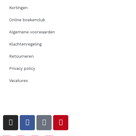
Kortingen
Online boekenclub
Algemene voorwaarden
Klachtenregeling
Retourneren
Privacy policy
Vacatures
I
F
T
P
n
a
i
i
s
c
k
n