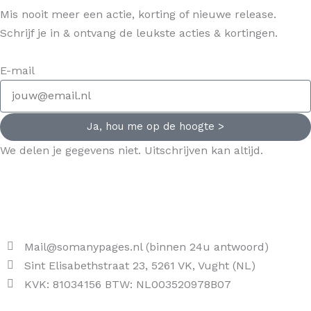
Mis nooit meer een actie, korting of nieuwe release.
Schrijf je in & ontvang de leukste acties & kortingen.
E-mail
Ja, hou me op de hoogte >
We delen je gegevens niet. Uitschrijven kan altijd.
Mail@somanypages.nl (binnen 24u antwoord)
Sint Elisabethstraat 23, 5261 VK, Vught (NL)
KVK: 81034156 BTW: NL003520978B07