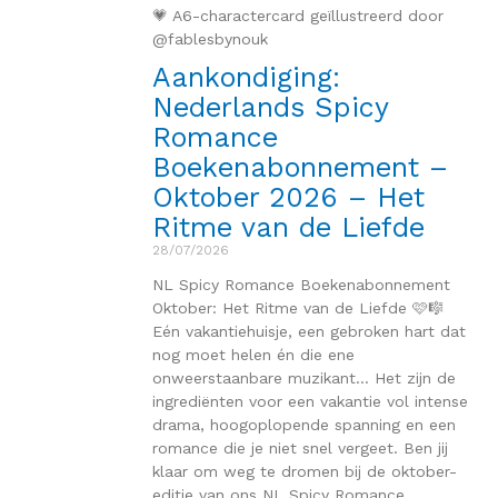
💗 A6-charactercard geïllustreerd door
@fablesbynouk
Aankondiging:
Nederlands Spicy
Romance
Boekenabonnement –
Oktober 2026 – Het
Ritme van de Liefde
28/07/2026
NL Spicy Romance Boekenabonnement
Oktober: Het Ritme van de Liefde 🩷🎼
Eén vakantiehuisje, een gebroken hart dat
nog moet helen én die ene
onweerstaanbare muzikant… Het zijn de
ingrediënten voor een vakantie vol intense
drama, hoogoplopende spanning en een
romance die je niet snel vergeet. Ben jij
klaar om weg te dromen bij de oktober-
editie van ons NL Spicy Romance