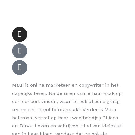
Instagram
Tiktok
Goodreads-
g
Maui is online marketeer en copywriter in het
dagelijks leven. Na de uren kan je haar vaak op
een concert vinden, waar ze ook al eens graag
recenseert en/of foto’s maakt. Verder is Maui
helemaal verzot op haar twee hondjes Chicca
en Torva. Lezen en schrijven zit al van kleins af
aan in haar bloed, vandaar dat ze ook de