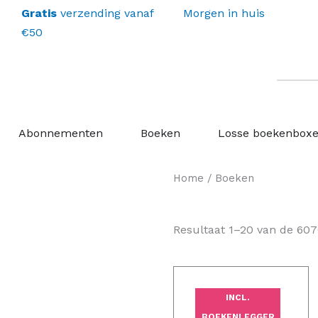
Gratis
verzending vanaf
Morgen in huis
€50
Open Abonnementen
Open Boeken
Abonnementen
Boeken
Losse boekenbox
Home
/ Boeken
Resultaat 1–20 van de 607
Oorspronke
Hui
prijs
prij
INCL.
was:
is:
BOEKENLEGGER