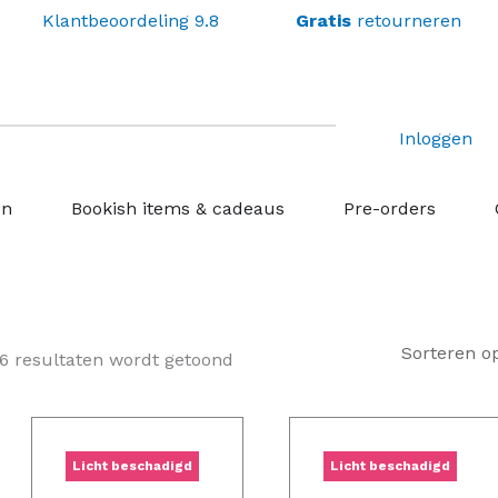
Klantbeoordeling 9.8
Gratis
retourneren
Inloggen
Open Losse boekenboxen
Open Bookish items & c
Open P
en
Bookish items & cadeaus
Pre-orders
Gesorteerd
op
6 resultaten wordt getoond
nieuwste
lijke
dige
Oorspronkelijke
Huidige
Oorspron
Hu
s
prijs
prijs
prijs
pr
Licht beschadigd
Licht beschadigd
was:
is:
was:
is