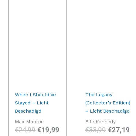
,99.
€24,99.
€19,99.
€33,99.
€
When I Should’ve
The Legacy
Stayed – Licht
(Collector’s Edition)
Beschadigd
– Licht Beschadigd
Max Monroe
Elle Kennedy
€
24,99
€
19,99
€
33,99
€
27,19