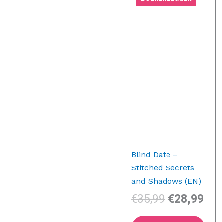
€35,99.
€28
Blind Date –
Stitched Secrets
and Shadows (EN)
€
35,99
€
28,99