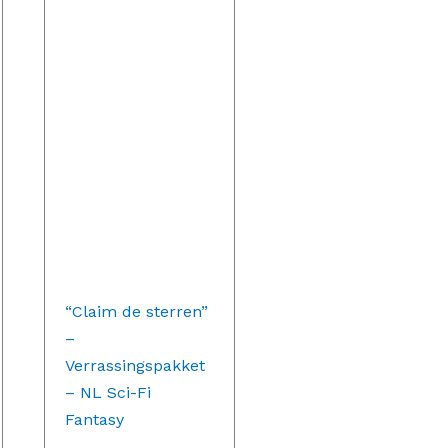
27,19.
€59,96.
€47,99.
“Claim de sterren”
–
Verrassingspakket
– NL Sci-Fi
Fantasy