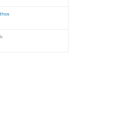
thos
k