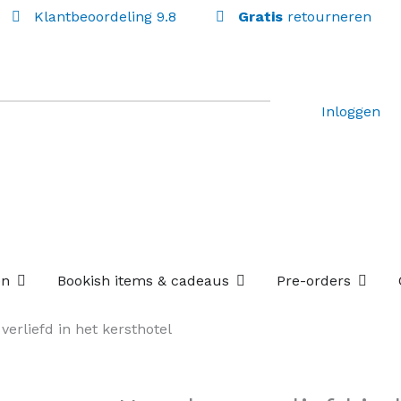
Klantbeoordeling 9.8
Gratis
retourneren
Inloggen
Open Losse boekenboxen
Open Bookish items & c
Open P
en
Bookish items & cadeaus
Pre-orders
verliefd in het kersthotel