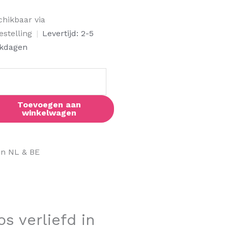
eloos
chikbaar via
iefd
estelling
|
Levertijd: 2-5
kdagen
thotel
al
Toevoegen aan
winkelwagen
in NL & BE
os verliefd in