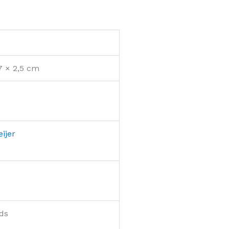
,7 × 2,5 cm
ijer
ds