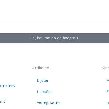
Ja, hou me op de hoogte >
Artikelen
Kla
Lijsten
M
nnement
Leestips
F
ent
Young Adult
B