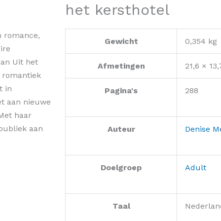
het kersthotel
n romance,
Gewicht
0,354 kg
ire
man Uit het
Afmetingen
21,6 × 13
s romantiek
 in
Pagina's
288
t aan nieuwe
 Met haar
publiek aan
Auteur
Denise Me
Doelgroep
Adult
Taal
Nederlan