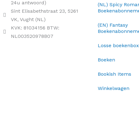
24u antwoord)
(NL) Spicy Roma
Boekenabonnem
Sint Elisabethstraat 23, 5261
VK, Vught (NL)
(EN) Fantasy
KVK: 81034156 BTW:
Boekenabonnem
NL003520978B07
Losse boekenbo
Boeken
Bookish Items
Winkelwagen