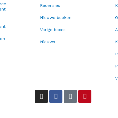
nce
Recensies
K
ent
Nieuwe boeken
O
ent
Vorige boxes
A
xen
Nieuws
K
R
P
V
I
F
T
P
n
a
i
i
s
c
k
n
t
e
t
t