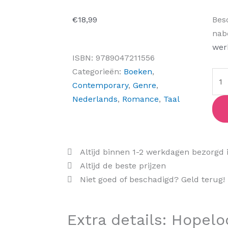
Hop
€
18,99
Bes
verl
nab
in
wer
ISBN:
9789047211556
het
Categorieën:
Boeken
,
kers
Contemporary
,
Genre
,
aant
Nederlands
,
Romance
,
Taal
Altijd binnen 1-2 werkdagen bezorgd 
Altijd de beste prijzen
Niet goed of beschadigd? Geld terug!
Extra details: Hopelo