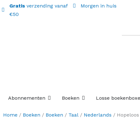
Gratis
verzending vanaf
Morgen in huis
€50
Open Abonnementen
Open Boeken
Abonnementen
Boeken
Losse boekenbox
Home
/
Boeken
/
Boeken
/
Taal
/
Nederlands
/ Hopeloos 