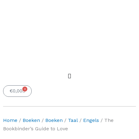
0
Winkelwagen
€
0,00
Home
/
Boeken
/
Boeken
/
Taal
/
Engels
/ The
Bookbinder’s Guide to Love