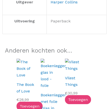
Uitgever
Harper Collins
Uitvoering
Paperback
Anderen kochten ook...
Vilest
The Book
Things
of Love
€
30,99
Boekenlegger
€
28,99
Toevoegen
met folie
Toevoegen
'Glas in