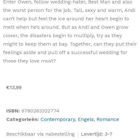
Enter Owen, fellow wedding-hater, Best Man and also
the worst person for the job. Tall, sexy and warm, Andi
can’t help but feel the ice around her heart begin to
melt when he’s around. But as Andi and Owen grow
closer, the disasters begin to multiply, try as they
might to keep them at bay. Together, can they put their
feelings aside and pull off a successful wedding for
those they love most?
€
13,99
ISBN:
9780263322774
Categorieën:
Contemporary
,
Engels
,
Romance
The
Beschikbaar via nabestelling
|
Levertijd: 3-7