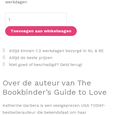
Bookbinder's
werkdagen
Guide
to
Love
aantal
Toevoegen aan winkelwagen
Altijd binnen 1-2 werkdagen bezorgd in NL & BE
Altijd de beste prijzen
Niet goed of beschadigd? Geld terug!
Over de auteur van The
Bookbinder’s Guide to Love
Katherine Garbera is een veelgeprezen USA TODAY-
bestsellerauteur die bekendstaat om haar