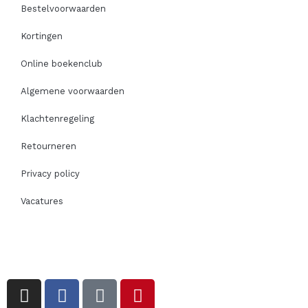
Bestelvoorwaarden
Kortingen
Online boekenclub
Algemene voorwaarden
Klachtenregeling
Retourneren
Privacy policy
Vacatures
I
F
T
P
n
a
i
i