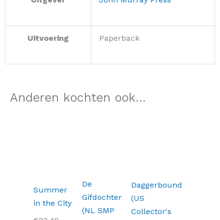
Uitvoering
Paperback
Anderen kochten ook...
Oorspronkelijke
Huidige
prijs
prijs
was:
is:
€29,99.
€23,99.
De
Daggerbound
Summer
Gifdochter
(US
in the City
(NL SMP
Collector's