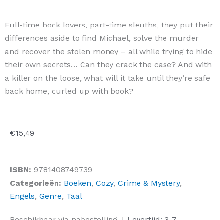
Full-time book lovers, part-time sleuths, they put their
differences aside to find Michael, solve the murder
and recover the stolen money – all while trying to hide
their own secrets… Can they crack the case? And with
a killer on the loose, what will it take until they’re safe
back home, curled up with book?
€
15,49
ISBN:
9781408749739
Categorieën:
Boeken
,
Cozy
,
Crime & Mystery
,
Engels
,
Genre
,
Taal
The
Beschikbaar via nabestelling
|
Levertijd: 3-7