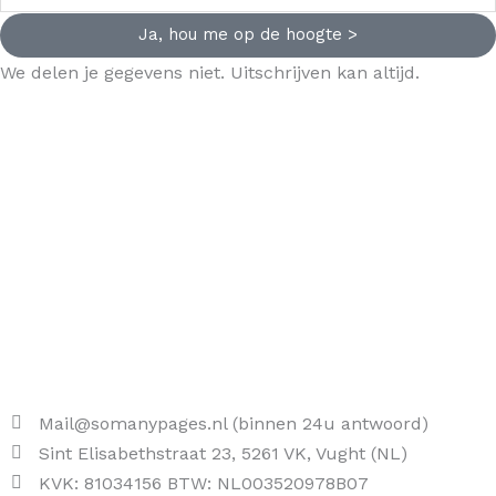
Ja, hou me op de hoogte >
We delen je gegevens niet. Uitschrijven kan altijd.
Mail@somanypages.nl (binnen 24u antwoord)
Sint Elisabethstraat 23, 5261 VK, Vught (NL)
KVK: 81034156 BTW: NL003520978B07