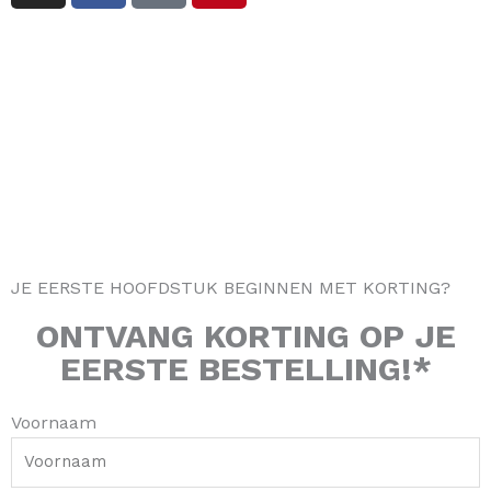
s
c
k
n
t
e
t
t
a
b
o
e
g
o
k
r
r
o
e
a
k
s
m
-
t
f
JE EERSTE HOOFDSTUK BEGINNEN MET KORTING?
ONTVANG
KORTING
OP JE
EERSTE BESTELLING!*
Voornaam